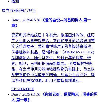
检测
康养百科
研究与报告
Date：2019-01-16
《爱的喜悦---闻香的男人 第一
章》
算算和芳疗结缘已十年有余，旅居国外的他，经历
了人生那么多悲欢离合，又在知天命的阶段遇到芳
疗这位奇女子，爱的喜悦随时间的蒸馏越来越浓。
芳香植物护肤品，是“香弥谷”（AROMAVALLEY)
品牌创始人—陆少华先生，经过15年的探索、研
究、配制，首创的护肤品新概念。 芳香植物护肤
品，在崇尚使用天然植物提取物的基础上，重点以
从芳香植物中提取出的精油、纯露为主要成分，辅
以各种初榨植物油，利用芳香植物精油和...
READ MORE
Date：2019-01-16
《你若安好，便是晴天---闻香的男
人 第一章》