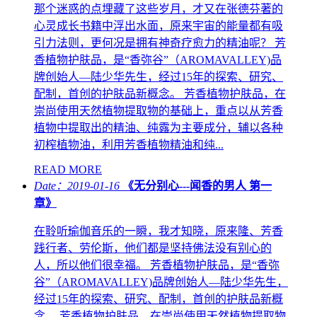
那个迷惑的点埋藏了这些岁月，才又在张德芬著的
心灵成长书籍中浮出水面，原来宇宙的能量都有吸
引力法则，更何况是拥有神奇疗愈力的精油呢？ 芳
香植物护肤品，是“香弥谷”（AROMAVALLEY)品
牌创始人—陆少华先生，经过15年的探索、研究、
配制，首创的护肤品新概念。 芳香植物护肤品，在
崇尚使用天然植物提取物的基础上，重点以从芳香
植物中提取出的精油、纯露为主要成分，辅以各种
初榨植物油，利用芳香植物精油和纯...
READ MORE
Date：2019-01-16
《无分别心---闻香的男人 第一
章》
在聆听瑜伽音乐的一瞬，我才知晓，原来隆、芳香
践行者、劳伦斯，他们都是坚持佛法没有别心的
人，所以他们很幸福。 芳香植物护肤品，是“香弥
谷”（AROMAVALLEY)品牌创始人—陆少华先生，
经过15年的探索、研究、配制，首创的护肤品新概
念。 芳香植物护肤品，在崇尚使用天然植物提取物