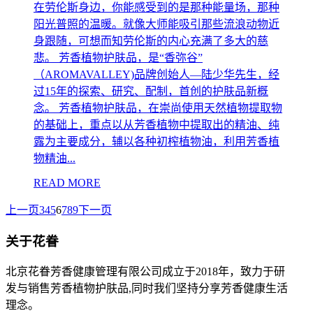
在劳伦斯身边，你能感受到的是那种能量场，那种
阳光普照的温暖。就像大师能吸引那些流浪动物近
身跟随，可想而知劳伦斯的内心充满了多大的慈
悲。 芳香植物护肤品，是“香弥谷”
（AROMAVALLEY)品牌创始人—陆少华先生，经
过15年的探索、研究、配制，首创的护肤品新概
念。 芳香植物护肤品，在崇尚使用天然植物提取物
的基础上，重点以从芳香植物中提取出的精油、纯
露为主要成分，辅以各种初榨植物油，利用芳香植
物精油...
READ MORE
上一页
3
4
5
6
7
8
9
下一页
关于花眷
北京花眷芳香健康管理有限公司成立于2018年，致力于研
发与销售芳香植物护肤品,同时我们坚持分享芳香健康生活
理念。