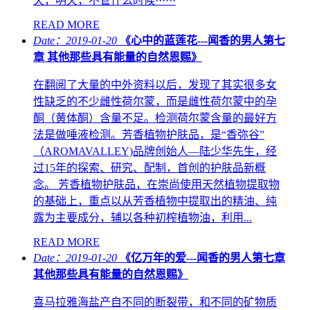
天，明天，不管什么时候······
READ MORE
Date：2019-01-20
《心中的蓝莲花---闻香的男人第七
章 其他那些具有能量的自然恩赐》
在翻阅了大量的中外资料以后，发现了其实很多女
性缺乏的不少雌性荷尔蒙，而是雌性荷尔蒙中的孕
酮（黄体酮）含量不足。检测荷尔蒙含量的最好方
法是做唾液检测。芳香植物护肤品，是“香弥谷”
（AROMAVALLEY)品牌创始人—陆少华先生，经
过15年的探索、研究、配制，首创的护肤品新概
念。 芳香植物护肤品，在崇尚使用天然植物提取物
的基础上，重点以从芳香植物中提取出的精油、纯
露为主要成分，辅以各种初榨植物油，利用...
READ MORE
Date：2019-01-20
《亿万年的爱---闻香的男人第七章
其他那些具有能量的自然恩赐》
喜马拉雅海盐产自不同的断裂带，和不同的矿物质