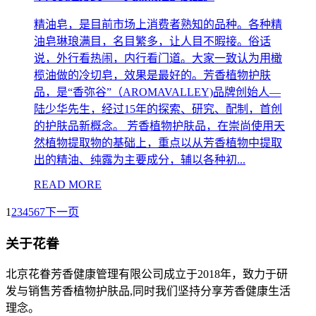
精油皂，是目前市场上消费者熟知的品种。各种精
油皂琳琅满目，名目繁多，让人目不暇接。俗话
说，外行看热闹，内行看门道。大家一致认为用橄
榄油做的冷切皂，效果是最好的。芳香植物护肤
品，是“香弥谷”（AROMAVALLEY)品牌创始人—
陆少华先生，经过15年的探索、研究、配制，首创
的护肤品新概念。 芳香植物护肤品，在崇尚使用天
然植物提取物的基础上，重点以从芳香植物中提取
出的精油、纯露为主要成分，辅以各种初...
READ MORE
1
2
3
4
5
6
7
下一页
关于花眷
北京花眷芳香健康管理有限公司成立于2018年，致力于研
发与销售芳香植物护肤品,同时我们坚持分享芳香健康生活
理念。