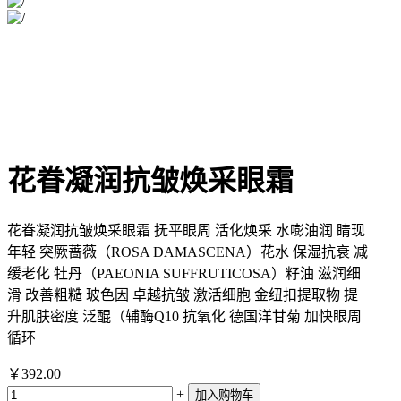
花眷凝润抗皱焕采眼霜
花眷凝润抗皱焕采眼霜 抚平眼周 活化焕采 水嘭油润 睛现
年轻 突厥蔷薇（ROSA DAMASCENA）花水 保湿抗衰 减
缓老化 牡丹（PAEONIA SUFFRUTICOSA）籽油 滋润细
滑 改善粗糙 玻色因 卓越抗皱 激活细胞 金纽扣提取物 提
升肌肤密度 泛醌（辅酶Q10 抗氧化 德国洋甘菊 加快眼周
循环
￥392.00
+