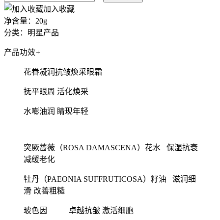
加入收藏
净含量：20g
分类：明星产品
产品功效
+
花眷凝润抗皱焕采眼霜
抚平眼周 活化焕采
水嘭油润 睛现年轻
突厥蔷薇（ROSA DAMASCENA）花水 保湿抗衰
减缓老化
牡丹（PAEONIA SUFFRUTICOSA）籽油 滋润细
滑 改善粗糙
玻色因 卓越抗皱 激活细胞