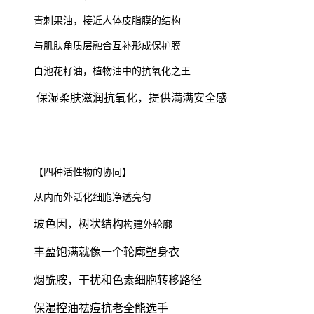
青刺果油，接近人体皮脂膜的结构
与肌肤角质层融合互补形成保护膜
白池花籽油，植物油中的抗氧化之王
保湿柔肤滋润抗氧化，提供满满安全感
【四种活性物的协同】
从内而外活化细胞净透亮匀
玻色因，树状结构
构建外轮廓
丰盈饱满就像一个轮廓塑身衣
烟酰胺
，干扰和色素细胞转移路径
保湿控油祛痘抗
老全能选手