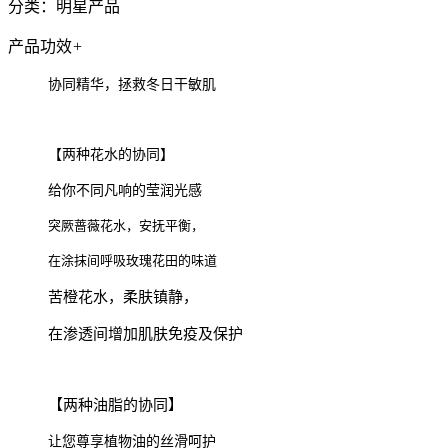
分类：明星产品
产品功效
+
协同精华，拯救冬日干敏肌
【两种花水的协同】
给你不同凡响的莹润光感
突厥蔷薇花水，安抚平衡，
在涂抹间呼吸玫瑰花田的味道
苦橙花水
，柔肤镇静，
在渗透间
增加肌肤免疫及保护
【两种油脂的协同】
让您尊享植物油的丝滑呵护