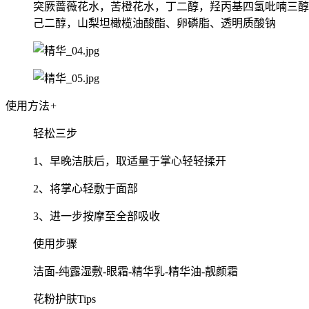
突厥蔷薇花水，苦橙花水，丁二醇，羟丙基四氢吡喃三醇
己二醇，山梨坦橄榄油酸酯、卵磷脂、透明质酸钠
使用方法
+
轻松三步
1、早晚洁肤后，取适量于掌心轻轻揉开
2、将掌心轻敷于面部
3、进一步按摩至全部吸收
使用步骤
洁面-纯露湿敷-眼霜-精华乳-精华油-靓颜霜
花粉护肤Tips