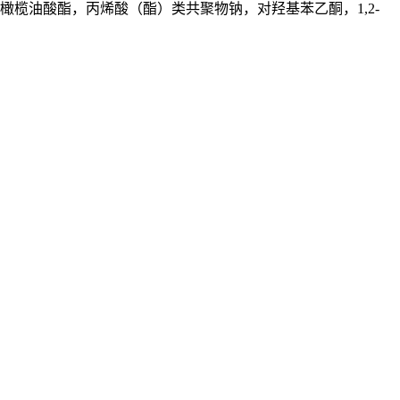
榄油酸酯，丙烯酸（酯）类共聚物钠，对羟基苯乙酮，1,2-