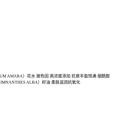
IUM AMARA）花水 玻色因 高浓度添加 抗衰丰盈饱满 烟酰胺
IMNANTHES ALBA）籽油 柔肤滋润抗氧化