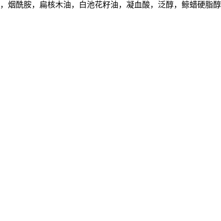
，烟酰胺，扁核木油，白池花籽油，凝血酸，泛醇，鲸蜡硬脂醇橄