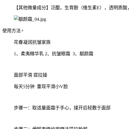
【其他微量成分】泛醌，生育酚（维生素E），透明质酸
使用方法
+
花眷凝润抗皱家族
1、柔夷精华乳 2、抗皱眼霜 3、靓颜霜
面部平滑 提拉操
每天5分钟 重现平滑小V脸
步骤一：取适量面霜于手心，揉开后轻敷于面部