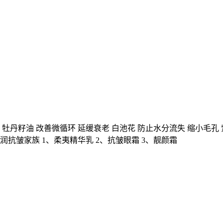
丹籽油 改善微循环 延缓衰老 白池花 防止水分流失 缩小毛孔 紫
润抗皱家族 1、柔夷精华乳 2、抗皱眼霜 3、靓颜霜