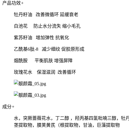
产品功效
+
牡丹籽油 改善微循环 延缓衰老
白池花 防止水分流失 缩小毛孔
紫苏籽油 增加弹性 抗氧化
乙酰基6肽-8 减少细纹 促胶原形成
烟酰胺 平衡肌肤 增强屏障
玫瑰花水 保湿滋润 改善循环
成分
+
水，突厥蔷薇花水，丁二醇 ，羟丙基四氢吡喃三醇，牡丹
茎提取物，膜荚黄芪（根提取物，甘油，巨藻提取物