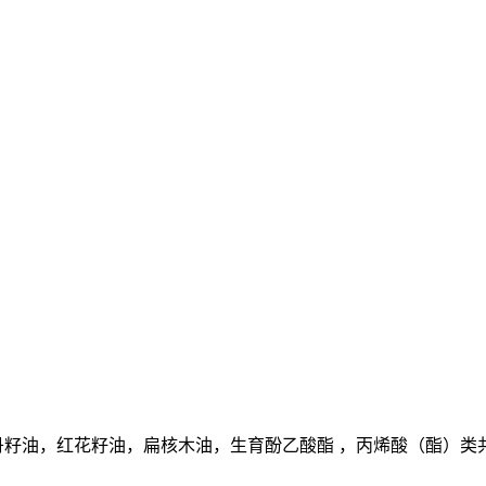
籽油，红花籽油，扁核木油，生育酚乙酸酯 ，丙烯酸（酯）类共聚