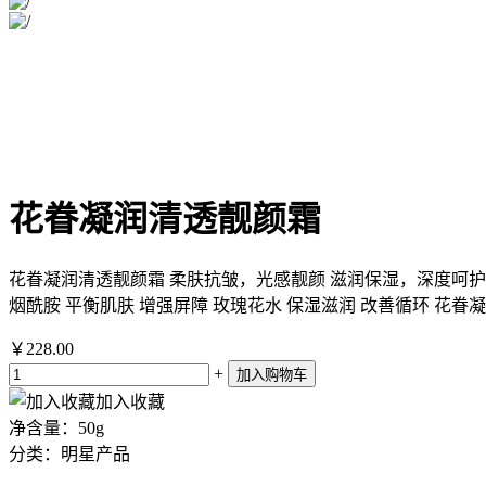
花眷凝润清透靓颜霜
花眷凝润清透靓颜霜 柔肤抗皱，光感靓颜 滋润保湿，深度呵护 牡
烟酰胺 平衡肌肤 增强屏障 玫瑰花水 保湿滋润 改善循环 花眷凝
￥228.00
+
加入收藏
净含量：50g
分类：明星产品